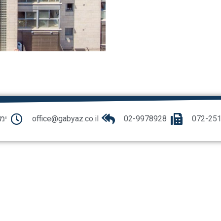
072-25
02-9978928
office@gabyaz.co.il
ימי