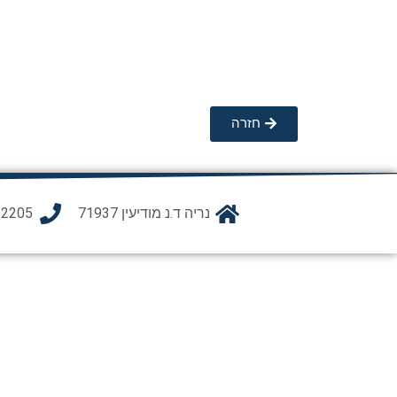
חזרה
נריה ד.נ מודיעין 71937
12205